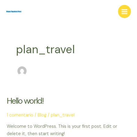
Ir
Main
al
Menu
contenido
plan_travel
Hello world!
Hello
world!
1 comentario
/
Blog
/
plan_travel
Welcome to WordPress. This is your first post. Edit or
delete it, then start writing!